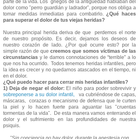
parte de la vida. Los griegos de la antigüedad hablaban del
dolor como "perro guardián y ladrador", porque nos obliga a
tomar medidas inmediatas para combatirlo.
¿Qué haces
para superar el dolor de tus viejas heridas?
Nuestra principal herida deriva de que perdemos el norte
de nuestro propósito. Es decir, dejamos los deseos de
nuestro corazón de lado. ¿Por qué ocurre esto? por la
simple razón de que
creemos que somos víctimas de las
circunstancias
y le damos connotaciones de “terrible” a lo
que nos ha ocurrido. Todos tenemos heridas infantiles, pero
la idea es crecer y no quedarnos atascados en el tiempo, ni
en el dolor.
¿Qué puedo hacer para cerrar mis heridas infantiles?
1) Deja de negar el dolor:
El niño para poder sobrevivir y
sobreponerse a su dolor infantil,
va cubriéndose de capas,
máscaras, corazas o mecanismo de defensa que le curten
la piel y lo hacen fuerte para aguantar las "cruentas
tormentas de la vida". De esta manera vamos enterrando el
dolor y el sufrimiento en las profundidades de nuestra
psiquis.
"Sin conciencia no hay dolor, durante la anestesia con